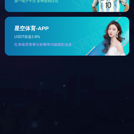
议，这是我国第二部以“法典”命名的法律。
从生态环境法典草案感悟习近平生态文明思想的人民性和实践性
老城市新活力！APEC广州之约，见证千年商都的现代蝶变
丽广州建设说应对气候变化——广州推动减污降碳协同增效 绘就绿色
《弘捷产业园配套污水站项目环境影响报告书》全本公示
《弘捷产业园配套污水站项目环境影响报告书》（征求意见稿）公示
弘捷产业园配套污水站项目环境影响评价第一次公示
《广州番禺中升汽车维修服务有限公司改扩建项目建设项目环境影响评价
霸王（广州）有限公司江高分公司pH在线设备验收公示
废气治理案例
广州市千彩智能包装研发制造基地项目环境影响评价第一次公示
广州市白云区动物卫生监督所建设项目 竣工环境保护验收公示
栏目导航
开云体育-开云体育(中国)官方网站